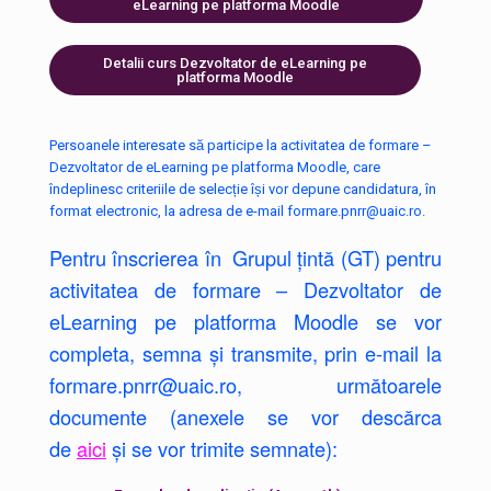
eLearning pe platforma Moodle
Detalii curs Dezvoltator de eLearning pe
platforma Moodle
Persoanele interesate să participe la activitatea de formare –
Dezvoltator de eLearning pe platforma Moodle, care
îndeplinesc criteriile de selecție își vor depune candidatura, în
format electronic, la adresa de e-mail formare.pnrr@uaic.ro.
Pentru înscrierea în Grupul țintă (GT) pentru
activitatea de formare – Dezvoltator de
eLearning pe platforma Moodle se vor
completa, semna și transmite, prin e-mail la
formare.pnrr@uaic.ro, următoarele
documente (anexele se vor descărca
de
aici
și se vor trimite semnate):